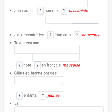
Jean est un
homme
.
pessimiste
?
?
J'ai rencontré les
étudiants
.
nouveaux
?
?
Tu as reçu une
note
en français.
mauvaise
?
?
Gilles et Jeanne ont des
enfants
.
jeunes
?
?
La