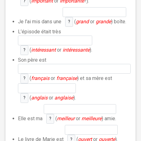
(
important
or
importante
?).
?
Je l’ai mis dans une
(
grand
or
grande
) boîte.
?
L’épisode était très
(
intéressant
or
intéressante
).
?
Son père est
(
français
or
française
) et sa mère est
?
(
anglais
or
anglaise
).
?
Elle est ma
(
meilleur
or
meilleure
) amie.
?
Le livre de Marie est
(
ouvert
or
ouverte
).
?