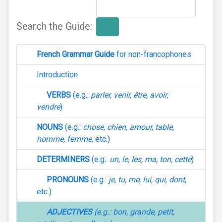
Search the Guide:
French Grammar Guide
for non-francophones
Introduction
VERBS
(e.g.:
parler, venir, être, avoir,
vendre
)
NOUNS
(e.g.:
chose, chien, amour, table,
homme, femme
, etc.)
DETERMINERS
(e.g.:
un, le, les, ma, ton, cette
)
PRONOUNS
(e.g.:
je, tu, me, lui, qui, dont
,
etc.)
ADJECTIVES
(e.g.:
bon, grande, petit,