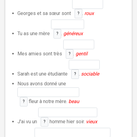
Georges et sa sœur sont
.
roux
?
Tu as une mère
.
généreux
?
Mes amies sont très
.
gentil
?
Sarah est une étudiante
.
sociable
?
Nous avons donné une
fleur à notre mère.
beau
?
J'ai vu un
homme hier soir.
vieux
?