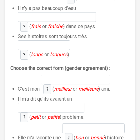
Il n’y a pas beaucoup d’eau
(
frais
or
fraîche
) dans ce pays.
?
Ses histoires sont toujours très
(
longs
or
longues
).
?
Choose the correct form (gender agreement) :
C'est mon
(
meilleur
or
meilleure
) ami.
?
Il m'a dit qu'ils avaient un
(
petit
or
petite
) problème.
?
Elle m'a raconté une
(
bon
or
bonne
) histoire.
?