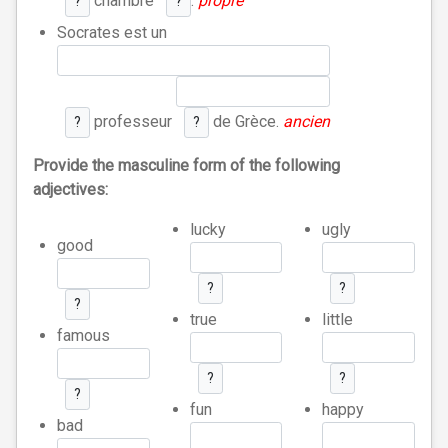
chambre
.
propre
?
?
Socrates est un
professeur
de Grèce.
ancien
?
?
Provide the masculine form of the following
adjectives:
lucky
ugly
good
?
?
?
true
little
famous
?
?
?
fun
happy
bad