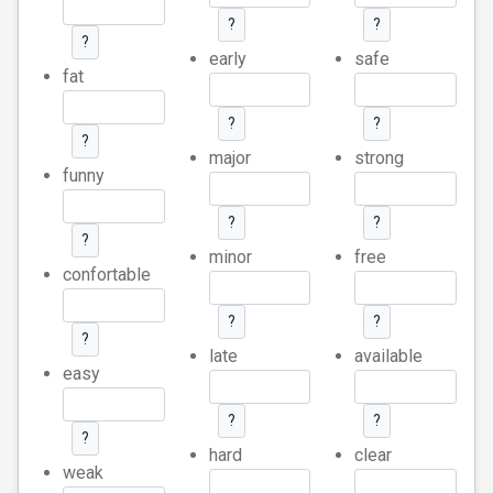
?
?
?
early
safe
fat
?
?
?
major
strong
funny
?
?
?
minor
free
confortable
?
?
?
late
available
easy
?
?
?
hard
clear
weak