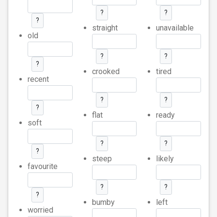
?
?
?
straight
unavailable
old
?
?
?
crooked
tired
recent
?
?
?
flat
ready
soft
?
?
?
steep
likely
favourite
?
?
?
bumby
left
worried