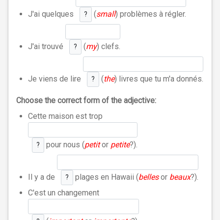
J'ai quelques
(
small
) problèmes à régler.
?
J'ai trouvé
(
my
) clefs.
?
Je viens de lire
(
the
) livres que tu m'a donnés.
?
Choose the correct form of the adjective:
Cette maison est trop
pour nous (
petit
or
petite
?).
?
Il y a de
plages en Hawaii (
belles
or
beaux
?).
?
C'est un changement