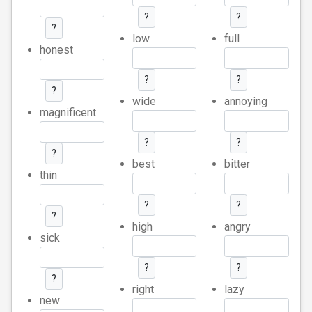
?
?
?
low
full
honest
?
?
?
wide
annoying
magnificent
?
?
?
best
bitter
thin
?
?
?
high
angry
sick
?
?
?
right
lazy
new