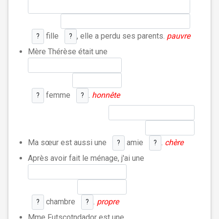
fille
, elle a perdu ses parents.
pauvre
?
?
Mère Thérèse était une
femme
.
honnête
?
?
Ma sœur est aussi une
amie
.
chère
?
?
Après avoir fait le ménage, j'ai une
chambre
.
propre
?
?
Mme Futscotndador est une