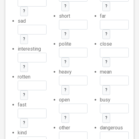
?
?
?
short
far
sad
?
?
?
polite
close
interesting
?
?
?
heavy
mean
rotten
?
?
?
open
busy
fast
?
?
?
other
dangerous
kind