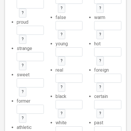
?
?
?
false
warm
proud
?
?
?
young
hot
strange
?
?
?
real
foreign
sweet
?
?
?
black
certain
former
?
?
?
white
past
athletic