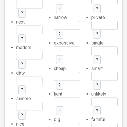
?
?
?
narrow
private
next
?
?
?
expensive
single
modern
?
?
?
cheap
smart
dirty
?
?
?
light
unlikely
sincere
?
?
?
big
faithful
nice