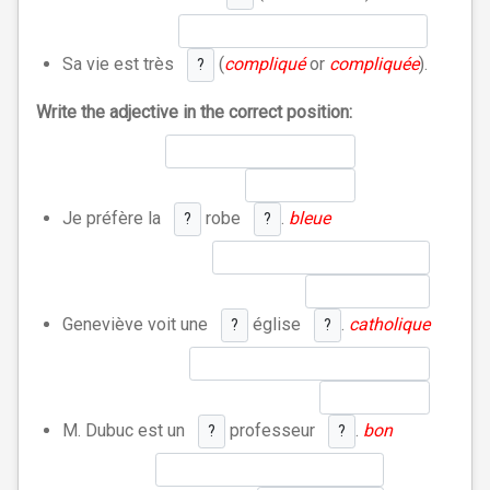
Sa vie est très
(
compliqué
or
compliquée
).
?
Write the adjective in the correct position:
Je préfère la
robe
.
bleue
?
?
Geneviève voit une
église
.
catholique
?
?
M. Dubuc est un
professeur
.
bon
?
?