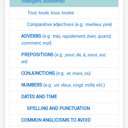
intelligent, excellente
)
Tout, toute, tous, toutes
Comparative adjectives (e.g.:
meilleur, pire
)
ADVERBS
(e.g.:
très, rapidement, bien, quand,
comment, mal
)
PREPOSITIONS
(e.g.:
pour, de, à, sous, sur,
en
)
CONJUNCTIONS
(e.g.:
et, mais, ou
)
NUMBERS
(e.g.:
un, deux, vingt, mille
, etc.)
DATES AND TIME
SPELLING AND PUNCTUATION
COMMON ANGLICISMS TO AVOID